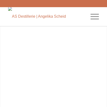
Herzlich
willkommen!
Im Herzen des malerischen
Berchtesgadener Landes mit direktem
Blick auf den Watzmann und das
umliegende Bergpanorama liegt die
kleine Destillerie von Angelika Scheid.